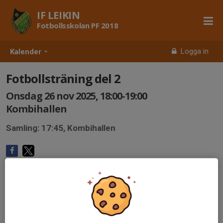
IF LEIKIN
Fotbollsskolan PF 2018
Logga in
Kalender
Fotbollsträning del 2
Onsdag 26 nov 2025, 18:00-19:00
Kombihallen
Samling: 17:45, Kombihallen