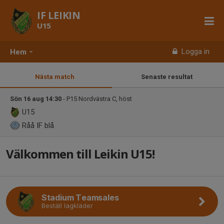
IF LEIKIN
U15
Logga in
Hem
Nästa match
Senaste resultat
Sön 16 aug 14:30
- P15 Nordvästra C, höst
U15
Råå IF blå
Välkommen till Leikin U15!
Stadium Teamsales
Beställ lagkläder