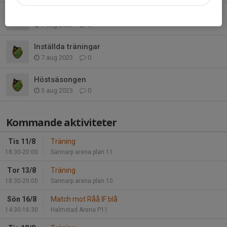
Sportlotten
7 aug 2023
0
Inställda träningar
7 aug 2023
0
Höstsäsongen
3 aug 2023
0
Kommande aktiviteter
Tis 11/8
Träning
18:30-20:00
Sannarp arena plan 11
Tor 13/8
Träning
18:30-20:00
Sannarp arena plan 10
Sön 16/8
Match mot Råå IF blå
14:30-16:30
Halmstad Arena P11