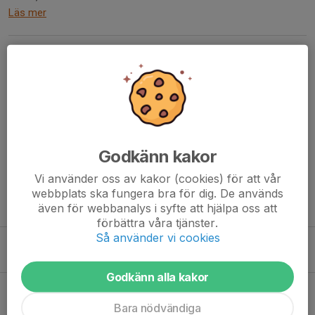
Läs mer
Träningstider våren 2024
13 dec 2023
0 kommentarer
I helgen har vi sista träningarna för i år. Helgrupp på lördag och
Gula gruppen har sista träningen i kombihallen på söndag. Sedan
tar vi ett litet uppehåll över årsskiftet och kör igång igen den 7:e
januari med utomhusträning....
Godkänn kakor
Läs mer
Vi använder oss av kakor (cookies) för att vår
webbplats ska fungera bra för dig. De används
även för webbanalys i syfte att hjälpa oss att
Fler nyheter
förbättra våra tjänster.
Så använder vi cookies
Träningstider höst
27 sep 2023
0
Godkänn alla kakor
Inspirationsträning
30 aug 2023
1
Bara nödvändiga