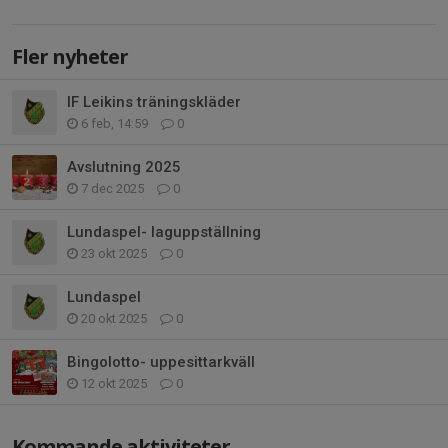
Fler nyheter
IF Leikins träningskläder
6 feb, 14:59
0
Avslutning 2025
7 dec 2025
0
Lundaspel- laguppställning
23 okt 2025
0
Lundaspel
20 okt 2025
0
Bingolotto- uppesittarkväll
12 okt 2025
0
Kommande aktiviteter