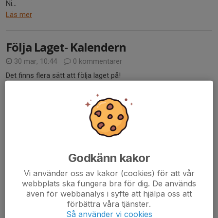
Ni...
Läs mer
Följa Laget- Kalendern
30 mar, 10:44
0 kommentarer
Det finns flera sätt att följa laget på!
För vårdnadshavare är det viktigt att hålla koll på lagets kalender
och kommande händelser. Kallelserna kommer som vanligt.
Kalendern går att synkronisera med den egna kalendern,...
Läs mer
Godkänn kakor
Nya träningstider
Vi använder oss av kakor (cookies) för att vår
30 mar, 08:36
0 kommentarer
webbplats ska fungera bra för dig. De används
Hej
även för webbanalys i syfte att hjälpa oss att
förbättra våra tjänster.
Så använder vi cookies
Nu är vi färdiga med innesäsongen och vi avslutade på topp