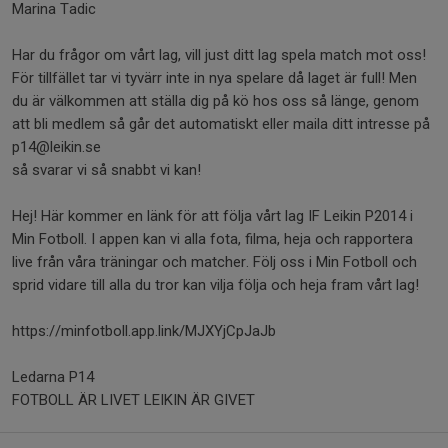
Marina Tadic
Har du frågor om vårt lag, vill just ditt lag spela match mot oss!
För tillfället tar vi tyvärr inte in nya spelare då laget är full! Men
du är välkommen att ställa dig på kö hos oss så länge, genom
att bli medlem så går det automatiskt eller maila ditt intresse på
p14@leikin.se
så svarar vi så snabbt vi kan!
Hej! Här kommer en länk för att följa vårt lag IF Leikin P2014 i
Min Fotboll. I appen kan vi alla fota, filma, heja och rapportera
live från våra träningar och matcher. Följ oss i Min Fotboll och
sprid vidare till alla du tror kan vilja följa och heja fram vårt lag!
https://minfotboll.app.link/MJXYjCpJaJb
Ledarna P14
FOTBOLL ÄR LIVET LEIKIN ÄR GIVET