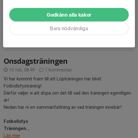
med många matcher!
Nästa söndag är det ingen träning pga Påsk 🐣.
Godkänn alla kakor
på onsdag 1/4 har vi Fotbollsfys som vanligt.
Påsklovsveckan (v15) är det inga träningar!
Bara nödvändiga
Efte...
Läs mer
Onsdagsträningen
10 feb, 08:49
1 kommentar
Vi har kommit fram till att Löpträningen har blivit
Fotbollsfysträning!
Därför väljer vi att döpa om det till vad den träningen egentligen
är!
Nedan har ni en sammanfattning av vad träningen innebär!
Fotbollsfys
Träningen...
Läs mer