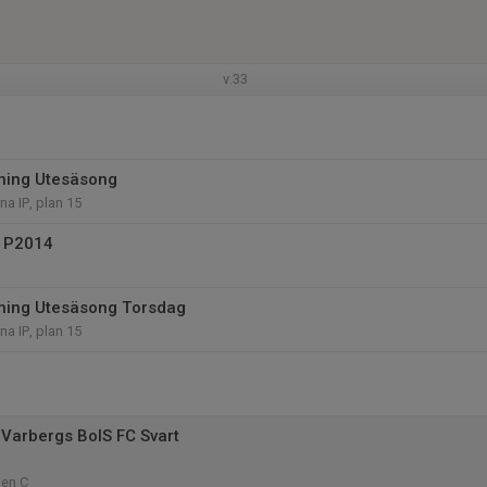
v.33
äning Utesäsong
a IP, plan 15
s P2014
äning Utesäsong Torsdag
a IP, plan 15
Varbergs BoIS FC Svart
len C