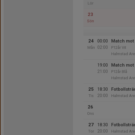
Lör
23
Sön
24
00:00
Match mot
02:00
Mån
P12år Vit
Halmstad Are
19:00
Match mot 
21:00
P12år Blå
Halmstad Are
25
18:30
Fotbollstr
20:00
Tis
Halmstad Aren
26
Ons
27
18:30
Fotbollstr
20:00
Tor
Halmstad Aren