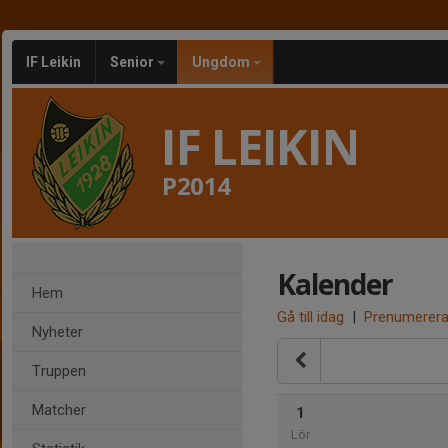
IF Leikin
Senior
Ungdom
IF LEIKIN
P2014
Kalender
Hem
Gå till idag
|
Prenumerer
Nyheter
Truppen
Matcher
1
Lör