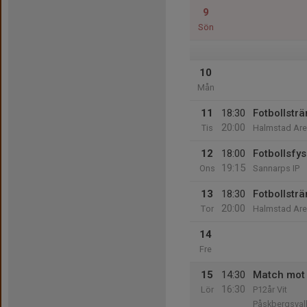
9
Sön
10
Mån
11
18:30
Fotbollstr
20:00
Tis
Halmstad Aren
12
18:00
Fotbollsfy
19:15
Ons
Sannarps IP
13
18:30
Fotbollstr
20:00
Tor
Halmstad Aren
14
Fre
15
14:30
Match mot 
16:30
Lör
P12år Vit
Påskbergsval