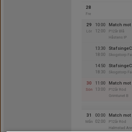
28
Fre
29
10:00
Match mot 
12:00
Lör
P12år Blå
Håstens IP
13:30
StafsingeC
18:00
Skogstorp Fa
14:50
StafsingeC
18:30
Skogstorp Fa
30
11:00
Match mot
13:00
Sön
P12år Röd
Grimtunet B
31
00:00
Match mot
02:00
Mån
P12år Röd
Halmstad Are