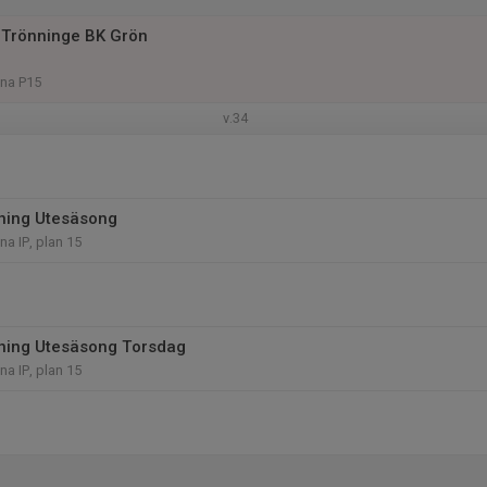
 Trönninge BK Grön
na P15
v.34
äning Utesäsong
a IP, plan 15
äning Utesäsong Torsdag
a IP, plan 15