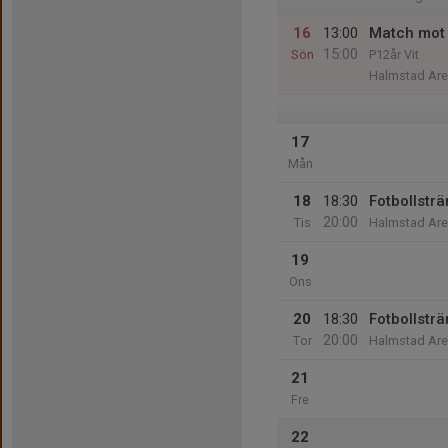
16
13:00
Match mot
15:00
Sön
P12år Vit
Halmstad Are
17
Mån
18
18:30
Fotbollstr
20:00
Tis
Halmstad Aren
19
Ons
20
18:30
Fotbollstr
20:00
Tor
Halmstad Aren
21
Fre
22