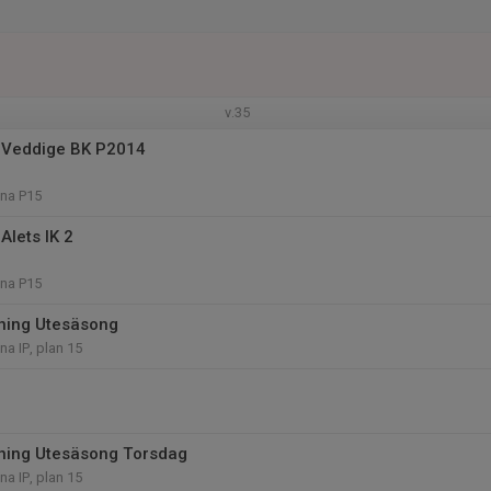
v.35
 Veddige BK P2014
na P15
Alets IK 2
na P15
äning Utesäsong
a IP, plan 15
äning Utesäsong Torsdag
a IP, plan 15