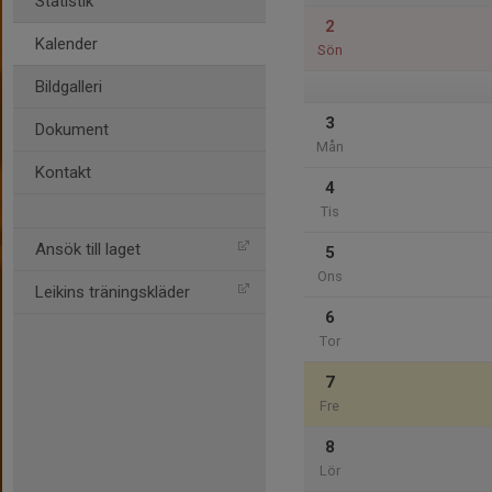
Statistik
2
Kalender
Sön
Bildgalleri
3
Dokument
Mån
Kontakt
4
Tis
Ansök till laget
5
Ons
Leikins träningskläder
6
Tor
7
Fre
8
Lör