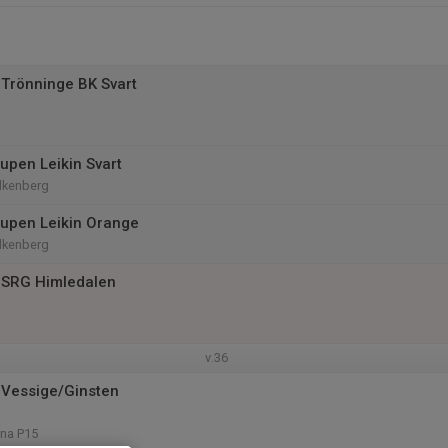
Trönninge BK Svart
upen Leikin Svart
lkenberg
upen Leikin Orange
lkenberg
 SRG Himledalen
v.36
 Vessige/Ginsten
na P15