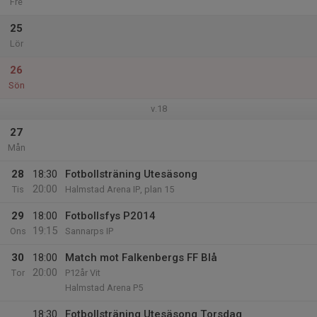
Fre
25
Lör
26
Sön
v.18
27
Mån
28
18:30
Fotbollsträning Utesäsong
20:00
Tis
Halmstad Arena IP, plan 15
29
18:00
Fotbollsfys P2014
19:15
Ons
Sannarps IP
30
18:00
Match mot Falkenbergs FF Blå
20:00
Tor
P12år Vit
Halmstad Arena P5
18:30
Fotbollsträning Utesäsong Torsdag