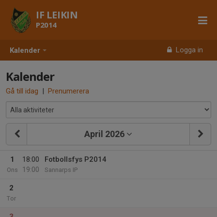
IF LEIKIN
P2014
Logga in
Kalender
Kalender
Gå till idag
|
Prenumerera
April 2026
1
18:00
Fotbollsfys P2014
19:00
Ons
Sannarps IP
2
Tor
3