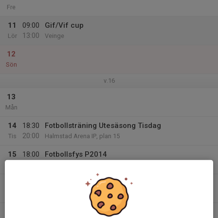
Fre
11
09:00
Gif/Vif cup
13:00
Lör
Veinge
12
Sön
v.16
13
Mån
14
18:30
Fotbollsträning Utesäsong Tisdag
20:00
Tis
Halmstad Arena IP, plan 15
15
18:00
Fotbollsfys P2014
19:15
Ons
Sannarps IP
16
18:30
Fotbollsträning Utesäsong Torsdag
20:00
Tor
Halmstad Arena IP, plan 15
17