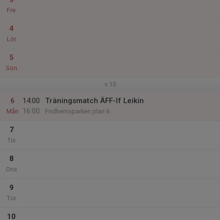
Fre
4
Lör
5
Sön
v.15
6
14:00
Träningsmatch ÄFF-If Leikin
16:00
Mån
Fridhemsparken plan 6
7
Tis
8
Ons
9
Tor
10