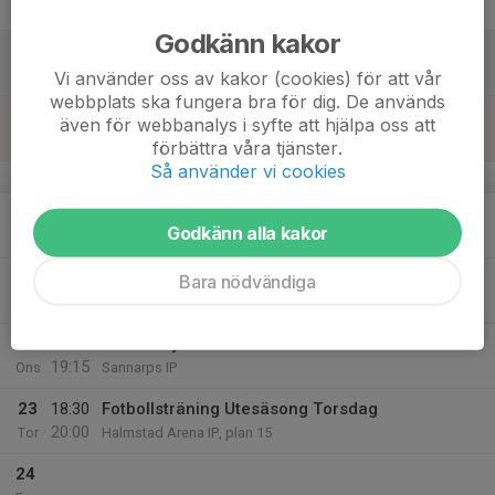
Fre
Godkänn kakor
18
Lör
Vi använder oss av kakor (cookies) för att vår
webbplats ska fungera bra för dig. De används
19
även för webbanalys i syfte att hjälpa oss att
Sön
förbättra våra tjänster.
Så använder vi cookies
v.17
20
Godkänn alla kakor
Mån
21
18:30
Fotbollsträning Utesäsong
Bara nödvändiga
20:00
Tis
Halmstad Arena IP, plan 15
22
18:00
Fotbollsfys P2014
19:15
Ons
Sannarps IP
23
18:30
Fotbollsträning Utesäsong Torsdag
20:00
Tor
Halmstad Arena IP, plan 15
24