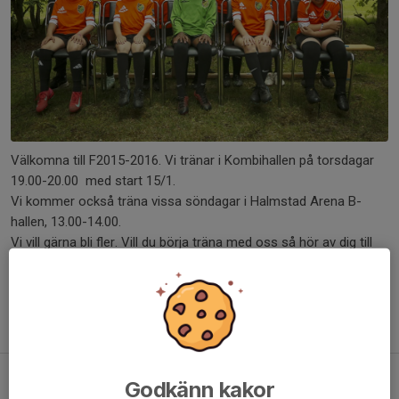
Välkomna till F2015-2016. Vi tränar i Kombihallen på torsdagar
19.00-20.00 med start 15/1.
Vi kommer också träna vissa söndagar i Halmstad Arena B-
hallen, 13.00-14.00.
Vi vill gärna bli fler. Vill du börja träna med oss så hör av dig till
Hadi på nummer 072-0124320, eller skicka ett mail till
info@leikin.se
Fotboll är livet, Leikin är givet!
IF Leikins träningskläder
Godkänn kakor