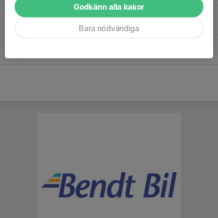
Godkänn alla kakor
Olivia Alhamouch
Bara nödvändiga
Shiloh Hadi