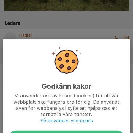
Ledare
Hadi B
Tränare
Spelare
Aria Tim Kee
Godkänn kakor
Kateryna Surelo
Vi använder oss av kakor (cookies) för att vår
webbplats ska fungera bra för dig. De används
även för webbanalys i syfte att hjälpa oss att
Maja Turnäs
förbättra våra tjänster.
Så använder vi cookies
Nabaa Alabboud