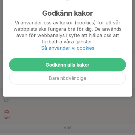
17
Godkänn kakor
Mån
Vi använder oss av kakor (cookies) för att vår
18
17:30
Träning
webbplats ska fungera bra för dig. De används
18:30
Tis
Halmstad arena plan 15
även för webbanalys i syfte att hjälpa oss att
19
förbättra våra tjänster.
Ons
Så använder vi cookies
20
17:30
Träning
Godkänn alla kakor
18:30
Tor
Halmstad arena plan 15
21
Bara nödvändiga
Fre
22
Lör
23
Sön
v.35