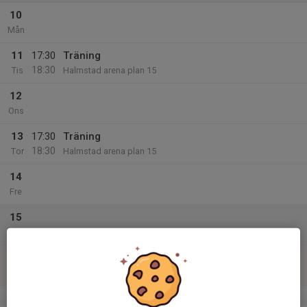
10
Mån
11
17:30
Träning
18:30
Tis
Halmstad arena plan 15
12
Ons
13
17:30
Träning
18:30
Tor
Halmstad arena plan 15
14
Fre
15
Lör
16
Sön
v.34