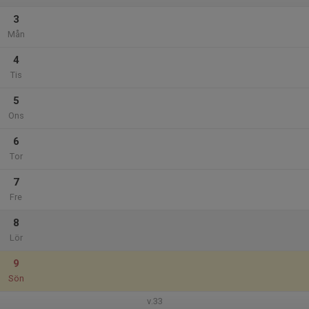
3
Mån
4
Tis
5
Ons
6
Tor
7
Fre
8
Lör
9
Sön
v.33