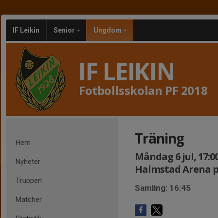
IF Leikin
Senior
Ungdom
IF LEIKIN
Fotbollsskolan PF 2018
Träning
Hem
Måndag 6 jul, 17:00
Nyheter
Halmstad Arena pl
Truppen
Samling: 16:45
Matcher