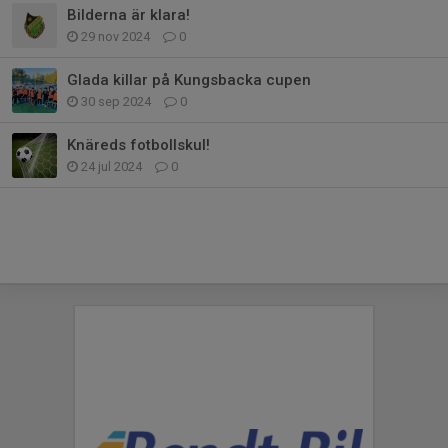
Bilderna är klara!
29 nov 2024
0
Glada killar på Kungsbacka cupen
30 sep 2024
0
Knäreds fotbollskul!
24 jul 2024
0