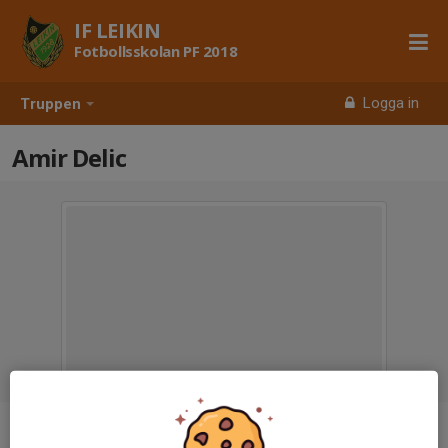
IF LEIKIN
Fotbollsskolan PF 2018
Logga in
Truppen
Amir Delic
Titel
Ledare