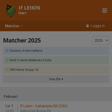
IF LEIKIN
Herr
Logga in
Matcher
Matcher 2025
Division 4 Herr Halland
Nivå 3 Herrar Mellersta Södra
DM Herrar Grupp 10
Visa
fler
Februari
Lör 1
IF Leikin - Galtabäcks BK (D3H)
14:00
Halmstad Arena P6