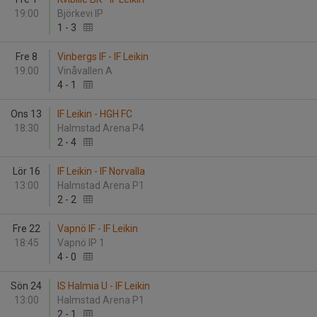
19:00
Björkevi IP
1
-
3
Fre 8
Vinbergs IF - IF Leikin
19:00
Vinåvallen A
4
-
1
Ons 13
IF Leikin - HGH FC
18:30
Halmstad Arena P4
2
-
4
Lör 16
IF Leikin - IF Norvalla
13:00
Halmstad Arena P1
2
-
2
Fre 22
Vapnö IF - IF Leikin
18:45
Vapnö IP 1
4
-
0
Sön 24
IS Halmia U - IF Leikin
13:00
Halmstad Arena P1
2
-
1