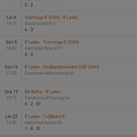
0
-
2
Lör 8
Stafsinge IF (D3H) - IF Leikin
14:15
Kristineslätt IP 5
6
-
3
Sön 9
IF Leikin - Trönninge IF (D5H)
14:00
Halmstad Arena P7
6
-
0
Sön 16
IF Leikin - Smålandsstenars GOIF (D4H)
12:00
Esperedsvallen konstgräs
-
Ons 19
BK Astrio - IF Leikin
19:15
Söndrums IP konstgräs
6
-
2
Lör 22
IF Leikin - Tvååkers IF
14:00
Halmstad Arena P6
1
-
8