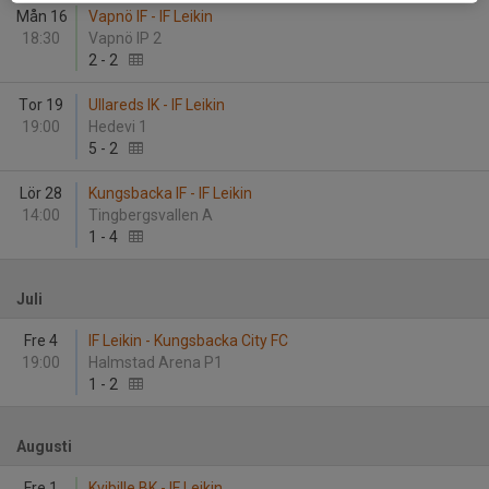
Mån 16
Vapnö IF - IF Leikin
18:30
Vapnö IP 2
2
-
2
Tor 19
Ullareds IK - IF Leikin
19:00
Hedevi 1
5
-
2
Lör 28
Kungsbacka IF - IF Leikin
14:00
Tingbergsvallen A
1
-
4
Juli
Fre 4
IF Leikin - Kungsbacka City FC
19:00
Halmstad Arena P1
1
-
2
Augusti
Fre 1
Kvibille BK - IF Leikin