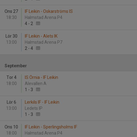
Ons 27
IF Leikin - Oskarströms IS
18:30
Halmstad Arena P4
4
-
2
Lör 30
IF Leikin - Alets IK
13:00
Halmstad Arena P7
2
-
4
September
Tor 4
IS Örnia - IF Leikin
18:00
Alevallen A
1
-
3
Lör 6
Lerkils IF - IF Leikin
13:00
Ledets IP
1
-
3
Ons 10
IF Leikin - Sperlingsholms IF
18:00
Halmstad Arena P4