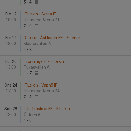
5
-
4
Fre 12
IF Leikin - Skrea IF
18:00
Halmstad Arena P1
2
-
0
Fre 19
Derome-Åskloster FF - IF Leikin
18:00
Klostervallen A
4
-
2
Lör 20
Trönninge IF - IF Leikin
13:00
Tuvasvallen A
1
-
7
Ons 24
IF Leikin - Vapnö IF
17:30
Halmstad Arena P4
2
-
4
Sön 28
Lilla Träslövs FF - IF Leikin
13:00
Östervi A
1
-
0