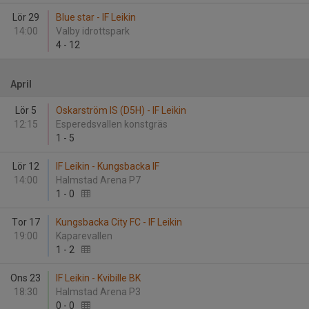
Lör 29
Blue star - IF Leikin
14:00
Valby idrottspark
4
-
12
April
Lör 5
Oskarström IS (D5H) - IF Leikin
12:15
Esperedsvallen konstgräs
1
-
5
Lör 12
IF Leikin - Kungsbacka IF
14:00
Halmstad Arena P7
1
-
0
Tor 17
Kungsbacka City FC - IF Leikin
19:00
Kaparevallen
1
-
2
Ons 23
IF Leikin - Kvibille BK
18:30
Halmstad Arena P3
0
-
0