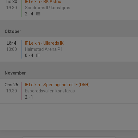
Tis 30
IF Leikin - BK Astrio
19:30
Söndrums IP konstgräs
2
-
4
Oktober
Lör 4
IF Leikin - Ullareds IK
13:00
Halmstad Arena P1
0
-
4
November
Ons 26
IF Leikin - Sperlingsholms IF (D5H)
19:30
Esperedsvallen konstgräs
2
-
1