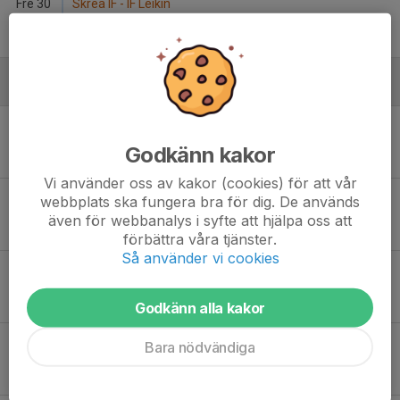
Fre 30
Skrea IF - IF Leikin
19:00
Skrea IP 1
4
-
7
Juni
Mån 2
Sperlingsholms IF - IF Leikin
18:30
Sperlingsholms IP 1
Godkänn kakor
9
-
2
Vi använder oss av kakor (cookies) för att vår
Sön 8
IF Leikin - Derome-Åskloster FF
webbplats ska fungera bra för dig. De används
13:00
Halmstad Arena P1
även för webbanalys i syfte att hjälpa oss att
1
-
2
förbättra våra tjänster.
Så använder vi cookies
Ons 11
IF Leikin - Trönninge IF
18:30
Halmstad Arena P4
5
-
3
Godkänn alla kakor
Tor 12
IF Leikin - Lilla Träslövs FF
Bara nödvändiga
19:00
Halmstad Arena P1
2
-
0