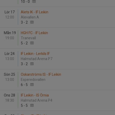
10
-
0
Lör 17
Alets IK - IF Leikin
12:00
Alevallen A
3
-
2
Mån 19
HGH FC - IF Leikin
19:00
Tranevall
5
-
2
Lör 24
IF Leikin - Lerkils IF
13:00
Halmstad Arena P7
3
-
2
Sön 25
Oskarströms IS - IF Leikin
13:00
Esperedsvallen
6
-
5
Ons 28
IF Leikin - IS Örnia
18:30
Halmstad Arena P4
5
-
5