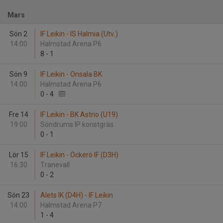
Mars
Sön 2
IF Leikin - IS Halmia (Utv.)
14:00
Halmstad Arena P6
8
-
1
Sön 9
IF Leikin - Onsala BK
14:00
Halmstad Arena P6
0
-
4
Fre 14
IF Leikin - BK Astrio (U19)
19:00
Söndrums IP konstgräs
0
-
1
Lör 15
IF Leikin - Öckerö IF (D3H)
16:30
Tranevall
0
-
2
Sön 23
Alets IK (D4H) - IF Leikin
14:00
Halmstad Arena P7
1
-
4