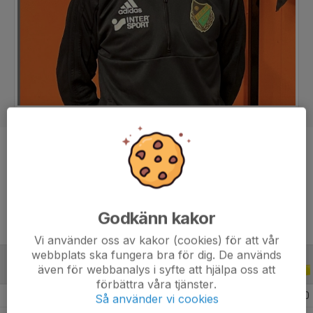
Position
Mittfältare
Ålder
26 år
Godkänn kakor
Vi använder oss av kakor (cookies) för att vår
webbplats ska fungera bra för dig. De används
även för webbanalys i syfte att hjälpa oss att
ALLA SERIER
ALLA ÅR
förbättra våra tjänster.
2026
17
1
1
0
Så använder vi cookies