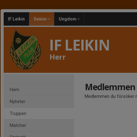
IF Leikin
Senior
Ungdom
IF LEIKIN
Herr
Medlemmen ä
Hem
Medlemmen du försöker nå
Nyheter
Truppen
Matcher