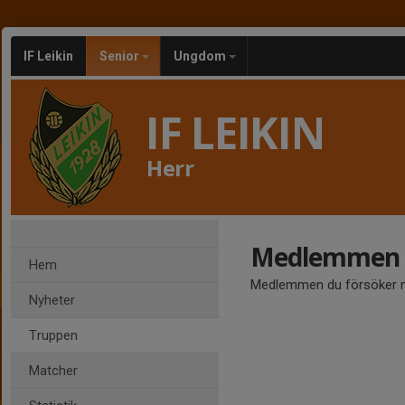
IF Leikin
Senior
Ungdom
IF LEIKIN
Herr
Medlemmen ä
Hem
Medlemmen du försöker nå
Nyheter
Truppen
Matcher