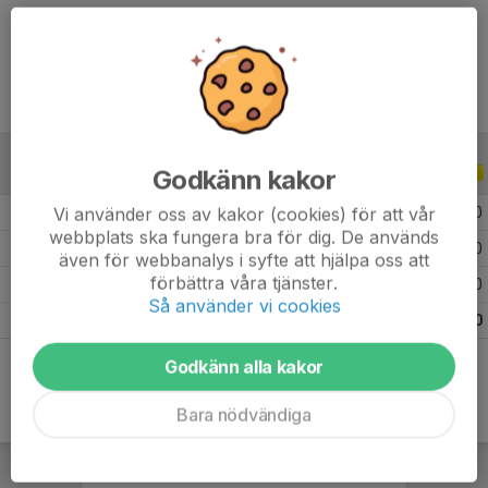
Ålder
21 år
Godkänn kakor
ALLA SERIER
ALLA ÅR
Vi använder oss av kakor (cookies) för att vår
2026
11
1
0
0
webbplats ska fungera bra för dig. De används
2025
13
1
1
0
även för webbanalys i syfte att hjälpa oss att
förbättra våra tjänster.
2024
8
0
0
0
Så använder vi cookies
Totalt
32
2
1
0
Godkänn alla kakor
Bara nödvändiga