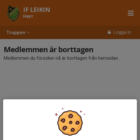
IF LEIKIN
Herr
Logga in
Truppen
Medlemmen är borttagen
Medlemmen du försöker nå är borttagen från hemsidan.