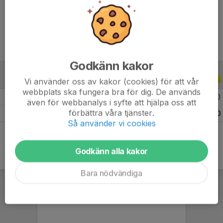
Ålder
23 år
Godkänn kakor
ALLA SERIER
ALLA ÅR
Vi använder oss av kakor (cookies) för att vår
webbplats ska fungera bra för dig. De används
2026
28
3
1
0
även för webbanalys i syfte att hjälpa oss att
förbättra våra tjänster.
Totalt
28
3
1
0
Så använder vi cookies
Godkänn alla kakor
Bara nödvändiga