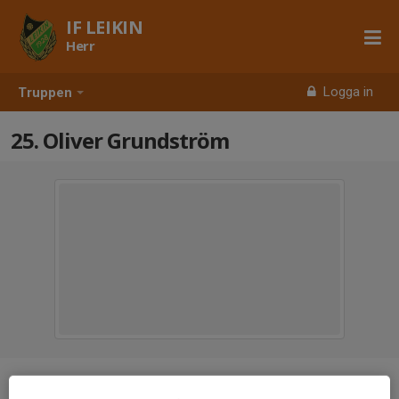
IF LEIKIN
Herr
Logga in
Truppen
25. Oliver Grundström
Position
Mittfältare