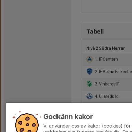
Tabell
Nivå 2 Södra Herrar
1. IF Centern
2. IF Böljan Falkenb
3. Vinbergs IF
4. Ullareds IK
5. IF Leikin
Godkänn kakor
6. Arvidstorps IK
Vi använder oss av kakor (cookies) för 