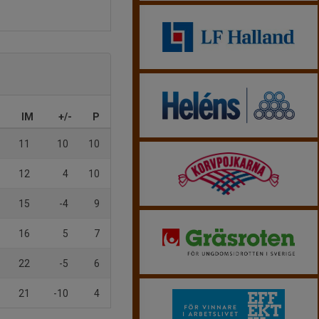
IM
+/-
P
11
10
10
12
4
10
15
-4
9
16
5
7
22
-5
6
21
-10
4