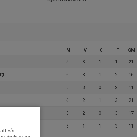
M
V
O
F
GM
5
3
1
1
21
erg
6
3
1
2
16
5
3
0
2
11
6
2
1
3
21
5
2
0
3
17
5
1
1
3
11
att vår