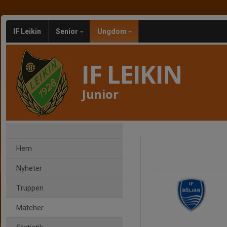
IF Leikin
Senior
Ungdom
IF LEIKIN
Junior
Hem
Nyheter
Truppen
Matcher