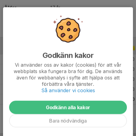
Ålder
17 år
ALLA SERIER
ALLA ÅR
Godkänn kakor
2026
4
0
0
0
Vi använder oss av kakor (cookies) för att vår
2025
21
0
0
0
webbplats ska fungera bra för dig. De används
även för webbanalys i syfte att hjälpa oss att
2024
16
0
0
0
förbättra våra tjänster.
2023
1
0
0
0
Så använder vi cookies
Totalt
42
0
0
0
Godkänn alla kakor
Bara nödvändiga