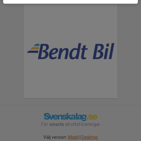
För
smarta
idrottsföreningar
Välj version:
Mobil
|
Desktop