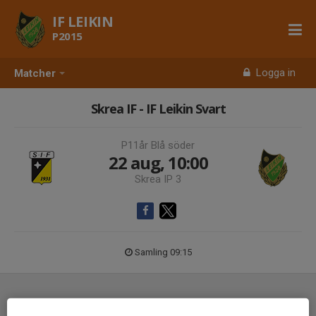
IF LEIKIN
P2015
Logga in
Matcher
Skrea IF - IF Leikin Svart
P11år Blå söder
22 aug, 10:00
Skrea IP 3
Samling 09:15
Laguppställning