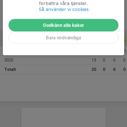
Ålder
10 år
förbättra våra tjänster.
Så använder vi cookies
Godkänn alla kakor
Bara nödvändiga
ALLA SERIER
ALLA ÅR
2026
7
0
0
0
2025
13
0
0
0
Totalt
20
0
0
0