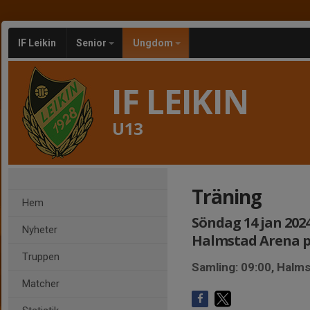
IF Leikin
Senior
Ungdom
IF LEIKIN
U13
Träning
Hem
Söndag 14 jan 2024,
Nyheter
Halmstad Arena p
Truppen
Samling: 09:00, Halms
Matcher