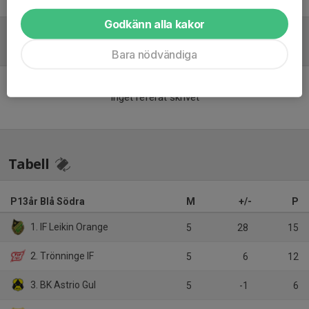
Godkänn alla kakor
Referat
Bara nödvändiga
Inget referat skrivet
Tabell
P13år Blå Södra
M
+/-
P
1. IF Leikin Orange
5
28
15
2. Trönninge IF
5
6
12
3. BK Astrio Gul
5
-1
6