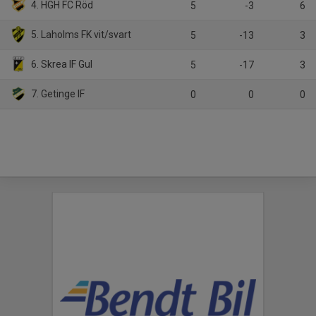
4. HGH FC Röd
5
-3
6
5. Laholms FK vit/svart
5
-13
3
6. Skrea IF Gul
5
-17
3
7. Getinge IF
0
0
0