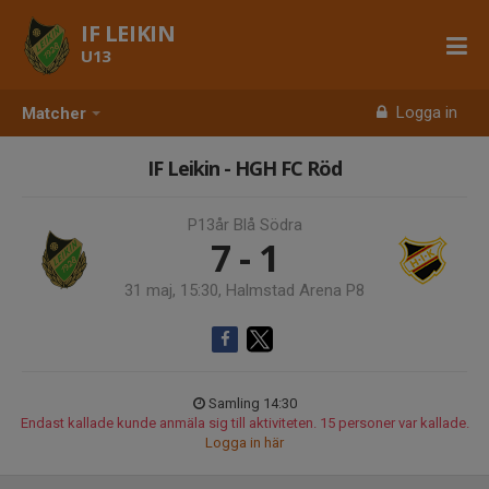
IF LEIKIN
U13
Logga in
Matcher
IF Leikin - HGH FC Röd
P13år Blå Södra
7 - 1
31 maj, 15:30, Halmstad Arena P8
Samling 14:30
Endast kallade kunde anmäla sig till aktiviteten. 15 personer var kallade.
Logga in här