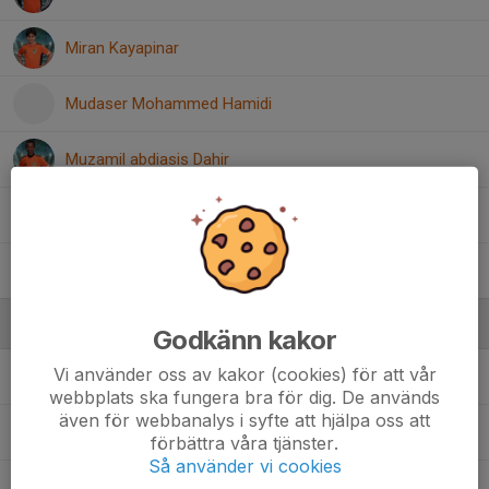
Miran Kayapinar
Mudaser Mohammed Hamidi
Muzamil abdiasis Dahir
Noel Morina
Sammie Englund
Ledare
Godkänn kakor
Vi använder oss av kakor (cookies) för att vår
Ardison Morina
Ledare
webbplats ska fungera bra för dig. De används
även för webbanalys i syfte att hjälpa oss att
Jimmy Sjöstrand
Tränare
förbättra våra tjänster.
Så använder vi cookies
Ridvan Maliqi
Tränare