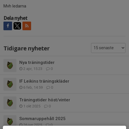
Mvh ledarna
Dela nyhet
Tidigare nyheter
Nya träningstider
2 apr, 15:23
0
IF Leikins träningskläder
6 feb, 14:59
0
Träningstider höst/vinter
1 okt 2025
0
Sommaruppehåll 2025
26 jun 2025
0