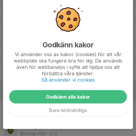
Träningstider vår/sommar
28 mar 2025
0
Uppdatering om inställd träning!!!
10 jan 2025
0
Godkänn kakor
Inställd träning 12/1
Vi använder oss av kakor (cookies) för att vår
10 jan 2025
0
webbplats ska fungera bra för dig. De används
även för webbanalys i syfte att hjälpa oss att
Halmia Arena Cup
förbättra våra tjänster.
30 dec 2024
0
Så använder vi cookies
Juluppehåll / nya träningstider
15 dec 2024
0
Godkänn alla kakor
Inställd träning 10/11
Bara nödvändiga
10 nov 2024
0
Träningstider höst/vinter
24 sep 2024
0