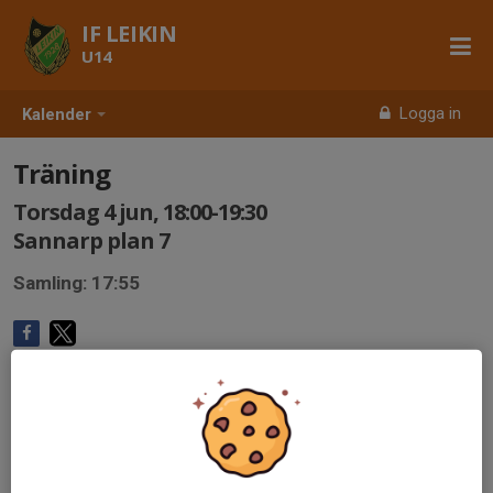
IF LEIKIN
U14
Logga in
Kalender
Träning
Torsdag 4 jun, 18:00-19:30
Sannarp plan 7
Samling: 17:55