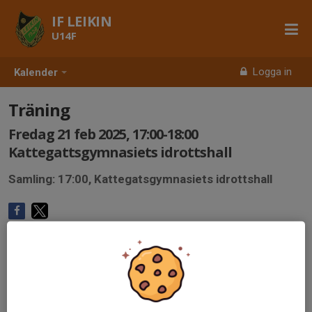
IF LEIKIN
U14F
Logga in
Kalender
Träning
Fredag 21 feb 2025, 17:00-18:00
Kattegattsgymnasiets idrottshall
Samling: 17:00, Kattegatsgymnasiets idrottshall