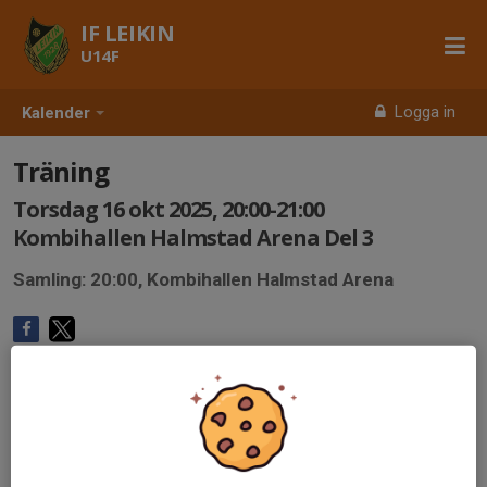
IF LEIKIN
U14F
Logga in
Kalender
Träning
Torsdag 16 okt 2025, 20:00-21:00
Kombihallen Halmstad Arena Del 3
Samling: 20:00, Kombihallen Halmstad Arena