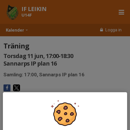
IF LEIKIN
U14F
Logga in
Kalender
Träning
Torsdag 11 jun, 17:00-18:30
Sannarps IP plan 16
Samling: 17:00, Sannarps IP plan 16