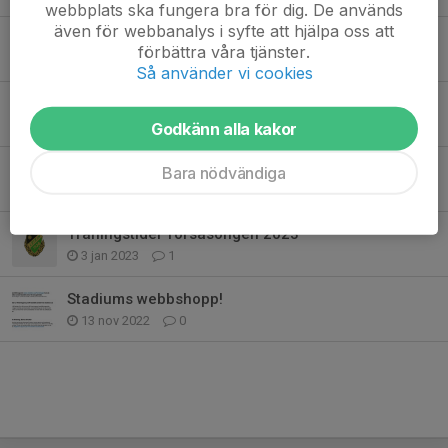
webbplats ska fungera bra för dig. De används
även för webbanalys i syfte att hjälpa oss att
Inställd träning
förbättra våra tjänster.
26 jun 2023
0
Så använder vi cookies
Matcher säsongen 2023
30 apr 2023
0
Godkänn alla kakor
Lagfotografering och klädprovning
Bara nödvändiga
9 apr 2023
0
Träningstider försäsongen 2023
3 jan 2023
1
Stadiums webbshopp!
13 nov 2022
0