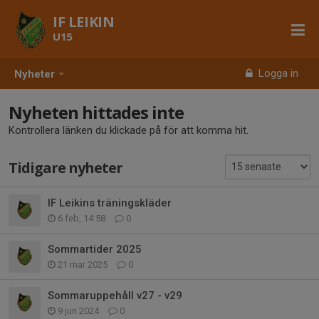
IF LEIKIN
U15
Logga in
Nyheter
Nyheten hittades inte
Kontrollera länken du klickade på för att komma hit.
Tidigare nyheter
IF Leikins träningskläder
6 feb, 14:58
0
Sommartider 2025
21 mar 2025
0
Sommaruppehåll v27 - v29
9 jun 2024
0