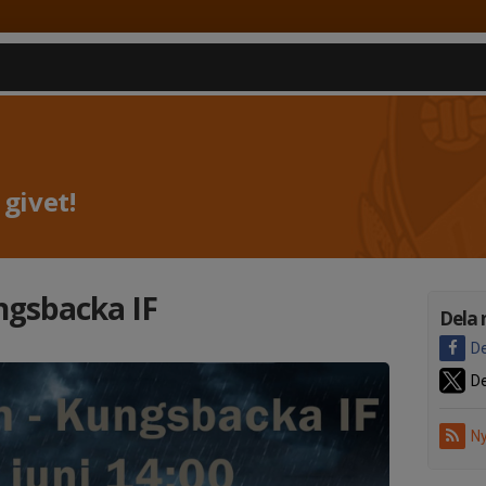
 givet!
ungsbacka IF
Dela 
De
De
Ny