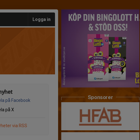
Logga in
nyhet
Sponsorer
la på Facebook
la på X
heter via RSS