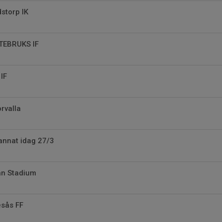
dstorp IK
LTEBRUKS IF
 IF
orvalla
annat idag 27/3
ån Stadium
lesås FF