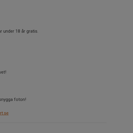
under 18 år gratis.
vet!
snygga foton!
rt.se