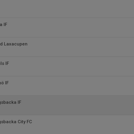
a IF
ad Laxacupen
ls IF
nö IF
ngsbacka IF
ngsbacka City FC