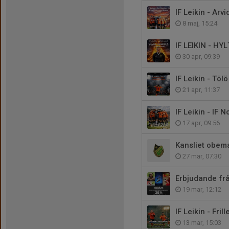
IF Leikin - Arvi
8 maj, 15:24
IF LEIKIN - HY
30 apr, 09:39
IF Leikin - Tölö
21 apr, 11:37
IF Leikin - IF N
17 apr, 09:56
Kansliet obem
27 mar, 07:30
Erbjudande fr
19 mar, 12:12
IF Leikin - Fril
13 mar, 15:03