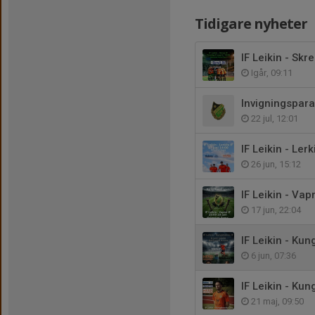
Tidigare nyheter
IF Leikin - Skre
Igår, 09:11
Invigningspar
22 jul, 12:01
IF Leikin - Lerki
26 jun, 15:12
IF Leikin - Vap
17 jun, 22:04
IF Leikin - Ku
6 jun, 07:36
IF Leikin - Ku
21 maj, 09:50