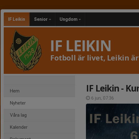
IF Leikin
Senior
Ungdom
IF LEIKIN
Fotboll är livet, Leikin är
IF Leikin - K
Hem
6 jun, 07:36
Nyheter
Våra lag
Kalender