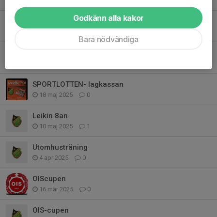
24 sep 2025
0
Godkänn alla kakor
Sommarfotbollsskolan
30 maj 2025
0
Bara nödvändiga
Träningskläder
21 maj 2025
0
SPORTLOTTEN- lagkassan
18 maj 2025
0
Leikin 8an
10 maj 2025
1
Utomhusträning
4 apr 2025
0
OIScupen
16 mar 2025
0
OIS-cupen