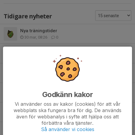
Tidigare nyheter
Nya träningstider
30 mar, 08:26
0
Söndag 22/2
19 feb, 20:58
0
IF Leikins träningskläder
6 feb, 15:00
0
Sista träningen 2025
Godkänn kakor
7 dec 2025
1
Vi använder oss av kakor (cookies) för att vår
Ingen träning 19/10
webbplats ska fungera bra för dig. De används
6 okt 2025
0
även för webbanalys i syfte att hjälpa oss att
förbättra våra tjänster.
Träningstid
Så använder vi cookies