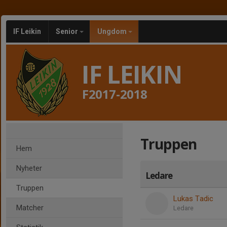
IF Leikin
Senior
Ungdom
IF LEIKIN
F2017-2018
Truppen
Hem
Nyheter
Ledare
Truppen
Lukas Tadic
Matcher
Ledare