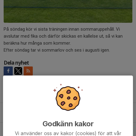
På söndag kör vi sista träningen innan sommaruppehåll. Vi
avslutar med fika och därför skickas en kallelse ut, så vi kan
beräkna hur många som kommer.
Efter söndag tar vi sommarlov och ses i augusti igen.
Dela nyhet
Tidigare nyheter
IF Leikins träningskläder
6 feb, 15:01
0
Godkänn kakor
Träningsstart inomhus 19/10!
Vi använder oss av kakor (cookies) för att vår
9 okt 2024
0