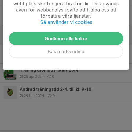
webbplats ska fungera bra för dig. De används
även för webbanalys i syfte att hjälpa oss att
Träningsstart!
förbättra våra tjänster.
13 aug 2024
0
Så använder vi cookies
Sommarlov!
Godkänn alla kakor
10 jun 2024
0
Träning med nätsarg på söndag!
Bara nödvändiga
3 jun 2024
0
Träning utomhus, start 28/4!
25 apr 2024
0
Ändrad träningstid 2/4, till kl. 9-10!
29 feb 2024
0