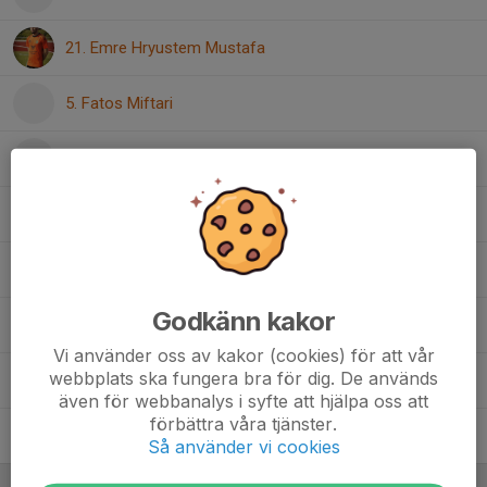
21. Emre Hryustem Mustafa
5. Fatos Miftari
Gjenis Zeqiri
17. Hamodi Wasmy
19. Jonah Alsen
Godkänn kakor
1. Noah Lönn
Vi använder oss av kakor (cookies) för att vår
webbplats ska fungera bra för dig. De används
25. Oliver Grundström
även för webbanalys i syfte att hjälpa oss att
förbättra våra tjänster.
10. Raikan Taher
Så använder vi cookies