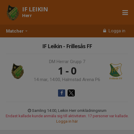
IF LEIKIN
Herr
Logga in
Matcher
IF Leikin - Frillesås FF
DM Herrar Grupp 7
1 - 0
14 mar, 14:00, Halmstad Arena P6
Samling 14:00, Leikin Herr omklädningsrum
Endast kallade kunde anmäla sig till aktiviteten. 17 personer var kallade.
Logga in här