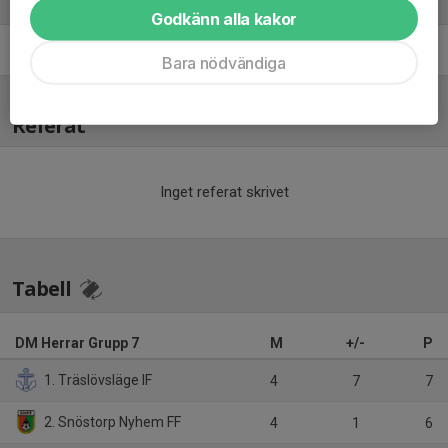
Ledare
Godkänn alla kakor
Slavoljub Bektasevic
Lagledare
Bara nödvändiga
Referat
Inget referat skrivet
Tabell
DM Herrar Grupp 7
M
+/-
P
1. Träslövsläge IF
4
7
7
2. Snöstorp Nyhem FF
4
1
6