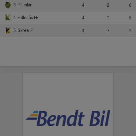
3. IF Leikin
4
-2
6
4. Frillesås FF
4
1
5
5. Skrea IF
4
-7
2