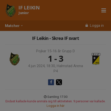
IF LEIKIN
Junior
Logga in
Matcher
IF Leikin - Skrea IF svart
Pojkar 15-16 år Grupp D
1 - 3
4 jun 2024, 18:30, Halmstad Arena
P4
Samling 17:30
Endast kallade kunde anmäla sig till aktiviteten. 9 personer var kallade.
Logga in här