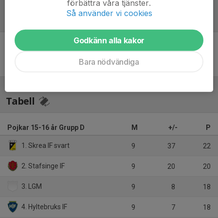
förbättra våra tjänster.
Så använder vi cookies
Referat
Godkänn alla kakor
Inget referat skrivet
Bara nödvändiga
Tabell
Pojkar 15-16 år Grupp D
M
+/-
P
1. Skrea IF svart
9
37
22
2. Stafsinge IF
9
20
20
3. LGM
9
8
18
4. Hyltebruks IF
9
7
18