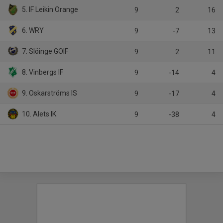
5. IF Leikin Orange
9
2
16
6. WRY
9
-7
13
7. Slöinge GOIF
9
2
11
8. Vinbergs IF
9
-14
4
9. Oskarströms IS
9
-17
4
10. Alets IK
9
-38
4