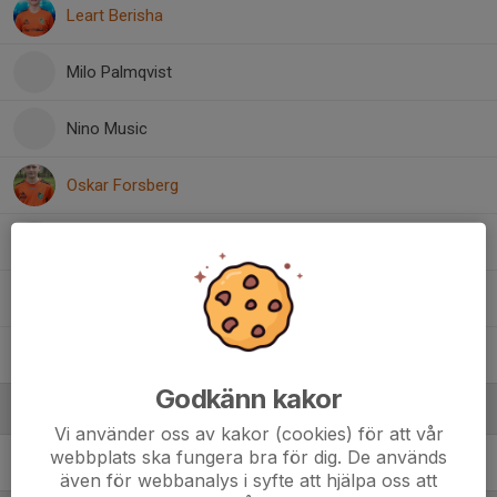
Leart Berisha
Milo Palmqvist
Nino Music
Oskar Forsberg
Rayan Araden
Stefan Azaric
Victor Backhausen
Godkänn kakor
Ledare
Vi använder oss av kakor (cookies) för att vår
webbplats ska fungera bra för dig. De används
Henrik Schmidt
Ledare, lagadmin, matchbokningar
även för webbanalys i syfte att hjälpa oss att