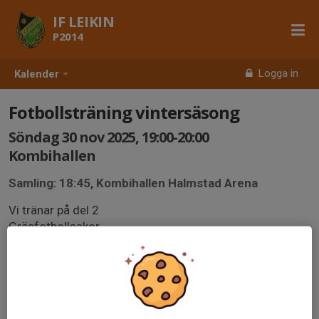
IF LEIKIN
P2014
Logga in
Kalender
Fotbollsträning vintersäsong
Söndag 30 nov 2025, 19:00-20:00
Kombihallen
Samling: 18:45, Kombihallen Halmstad Arena
Vi tränar på del 2
Gräsfotbollsskor
Passerkod 8379