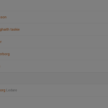
sson
haith taskie
er
erborg
c
borg
Ledare