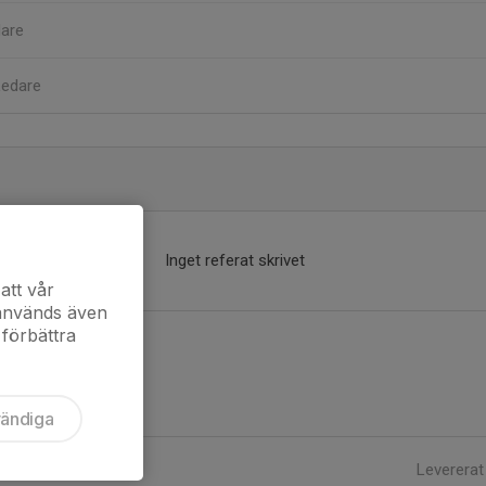
are
Ledare
Inget referat skrivet
att vår
 används även
 förbättra
vändiga
Levererat