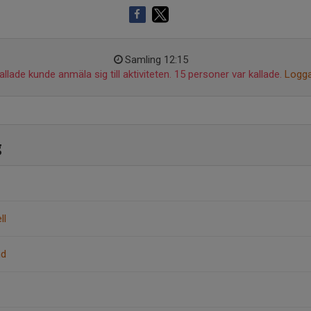
Samling 12:15
llade kunde anmäla sig till aktiviteten. 15 personer var kallade.
Logga
g
ll
nd