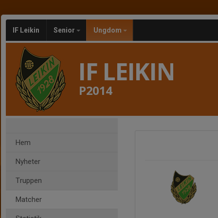
IF Leikin
Senior
Ungdom
IF LEIKIN
P2014
Hem
Nyheter
Truppen
Matcher