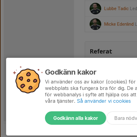
Lubbe Tadic
Led
Micke Edenlind
Referat
Godkänn kakor
Vi använder oss av kakor (cookies) för 
webbplats ska fungera bra för dig. De
för webbanalys i syfte att hjälpa oss att
våra tjänster.
Så använder vi cookies
Godkänn alla kakor
Bara nöd
Tjäna pengar till laget