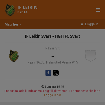
IF LEIKIN
P2014
Logga in
Matcher
IF Leikin Svart - HGH FC Svart
P12år Vit
-
7 jun, 16:30, Halmstad Arena P15
Samling 15:45
Endast kallade kunde anmäla sig till aktiviteten. 11 personer var kallade.
Logga in här