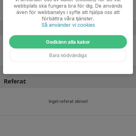
webbplats ska fungera bra för dig. De används
även för webbanalys i syfte att hjälpa oss att
24. William Tadic
förbättra våra tjänster.
Så använder vi cookies
Ledare
Godkänn alla kakor
Lubbe Tadic
Ledare
Bara nödvändiga
Micke Edenlind
Ledare
Referat
Inget referat skrivet