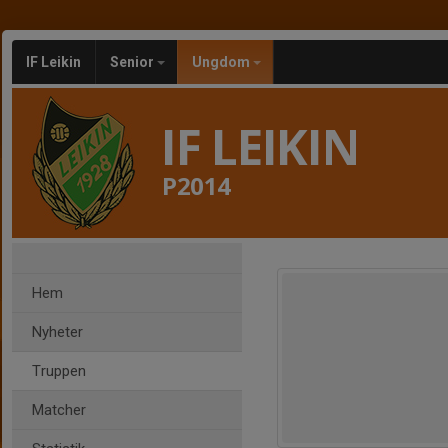
IF Leikin
Senior
Ungdom
IF LEIKIN
P2014
Hem
Nyheter
Truppen
Matcher