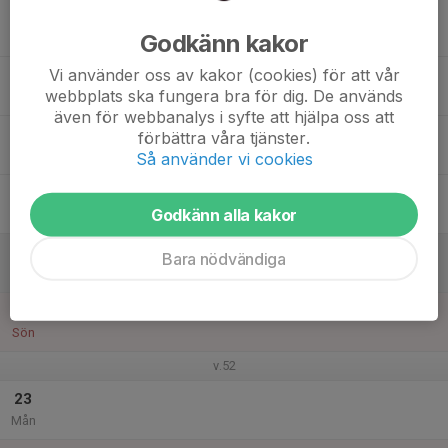
17
Godkänn kakor
Tis
Vi använder oss av kakor (cookies) för att vår
18
webbplats ska fungera bra för dig. De används
Ons
även för webbanalys i syfte att hjälpa oss att
19
förbättra våra tjänster.
Tor
Så använder vi cookies
20
Godkänn alla kakor
Fre
21
Bara nödvändiga
Lör
22
Sön
v.52
23
Mån