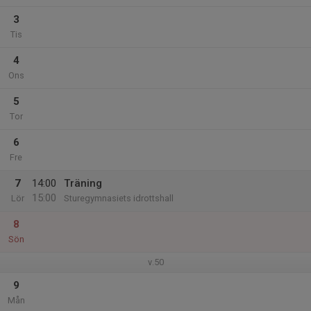
3
Tis
4
Ons
5
Tor
6
Fre
7
14:00
Träning
15:00
Lör
Sturegymnasiets idrottshall
8
Sön
v.50
9
Mån