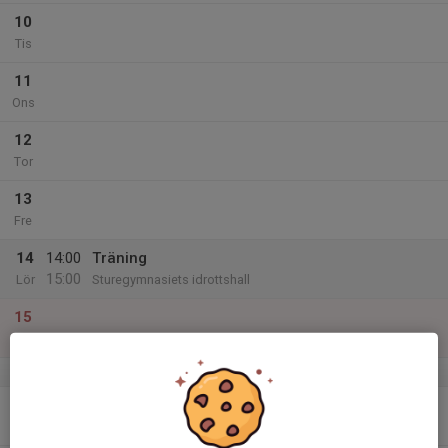
10
Tis
11
Ons
12
Tor
13
Fre
14
14:00
Träning
15:00
Lör
Sturegymnasiets idrottshall
15
Sön
v.51
16
Mån