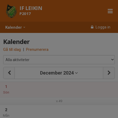
IF LEIKIN
P2017
Logga in
Kalender
Kalender
Gå till idag
|
Prenumerera
December 2024
1
Sön
v.49
2
Mån