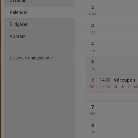
Statistik
2
Kalender
Ons
Bildgalleri
3
Tor
Kontakt
4
Fre
Leikins träningskläder
5
Lör
6
14:00
Vårcupen
17:00
Sön
Utanför Combi
7
Mån
8
Tis