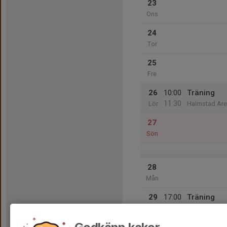
23
Ons
24
Tor
25
Fre
26
10:00
Träning
11:30
Lör
Halmstad Are
27
Sön
28
Mån
29
17:00
Träning
18:30
Tis
Halmstad Are