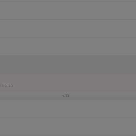
 hallen
v.15