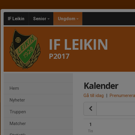
IF Leikin
Senior
Ungdom
IF LEIKIN
P2017
Kalender
Hem
Gå till idag
|
Prenumerer
Nyheter
Truppen
Matcher
1
Tis