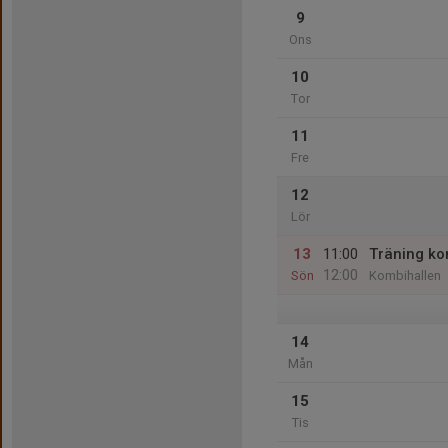
9
Ons
10
Tor
11
Fre
12
Lör
13
11:00
Träning ko
12:00
Sön
Kombihallen
14
Mån
15
Tis