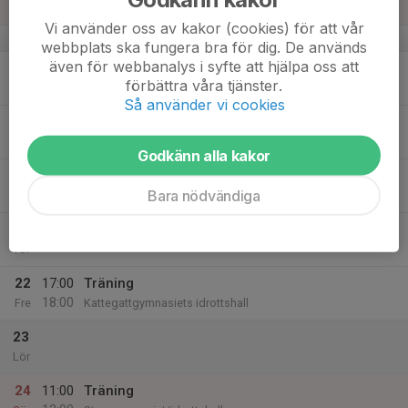
12:00
Sön
Sturegymnasiet/idrottshall
Vi använder oss av kakor (cookies) för att vår
v.47
webbplats ska fungera bra för dig. De används
även för webbanalys i syfte att hjälpa oss att
18
förbättra våra tjänster.
Mån
Så använder vi cookies
19
Tis
Godkänn alla kakor
20
Bara nödvändiga
Ons
21
Tor
22
17:00
Träning
18:00
Fre
Kattegattgymnasiets idrottshall
23
Lör
24
11:00
Träning