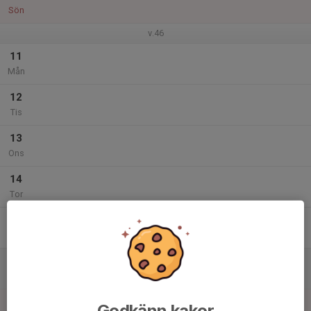
Sön
v.46
11
Mån
12
Tis
13
Ons
14
Tor
15
17:00
Träning
18:00
Fre
Kattegattgymnasiets idrottshall
16
Lör
17
11:00
Träning
Godkänn kakor