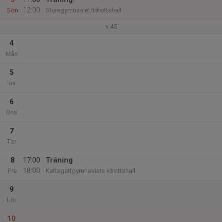
12:00
Sön
Sturegymnasiet/idrottshall
v.45
4
Mån
5
Tis
6
Ons
7
Tor
8
17:00
Träning
18:00
Fre
Kattegattgymnasiets idrottshall
9
Lör
10