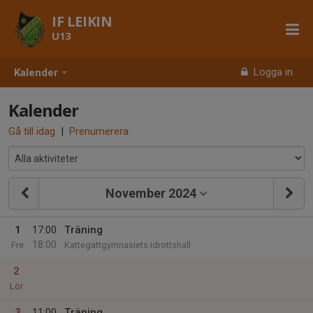
IF LEIKIN
U13
Logga in
Kalender
Kalender
Gå till idag
|
Prenumerera
November 2024
1
17:00
Träning
18:00
Fre
Kattegattgymnasiets idrottshall
2
Lör
3
11:00
Träning