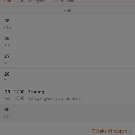
12:00
Sön
Sturegymnasiet/idrottshall
v.48
25
Mån
26
Tis
27
Ons
28
Tor
29
17:00
Träning
18:00
Fre
Kattegattgymnasiets idrottshall
30
Lör
Tillbaka till toppen