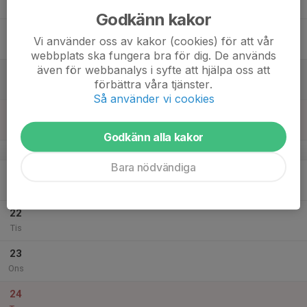
Tor
Godkänn kakor
18
Vi använder oss av kakor (cookies) för att vår
Fre
webbplats ska fungera bra för dig. De används
även för webbanalys i syfte att hjälpa oss att
19
förbättra våra tjänster.
Lör
Så använder vi cookies
20
Sön
Godkänn alla kakor
v.52
Bara nödvändiga
21
Mån
22
Tis
23
Ons
24