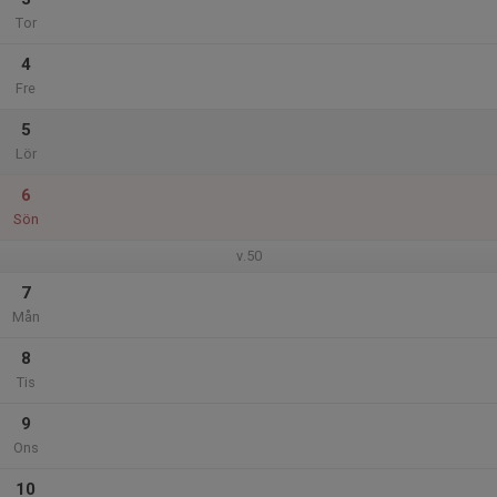
Tor
4
Fre
5
Lör
6
Sön
v.50
7
Mån
8
Tis
9
Ons
10