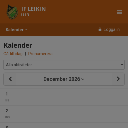
IF LEIKIN
U13
Logga in
Kalender
Kalender
Gå till idag
|
Prenumerera
December 2026
1
Tis
2
Ons
3