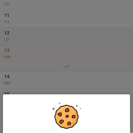
Tor
11
Fre
12
Lör
13
Sön
v.51
14
Mån
15
Tis
16
Ons
17