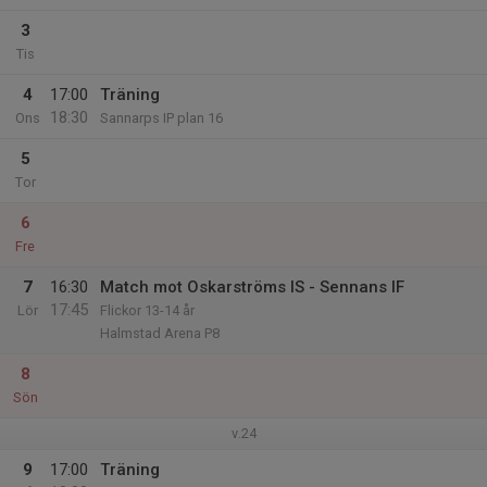
3
Tis
4
17:00
Träning
18:30
Ons
Sannarps IP plan 16
5
Tor
6
Fre
7
16:30
Match mot Oskarströms IS - Sennans IF
17:45
Lör
Flickor 13-14 år
Halmstad Arena P8
8
Sön
v.24
9
17:00
Träning