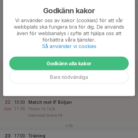
Godkänn kakor
17
Tis
Vi använder oss av kakor (cookies) för att vår
webbplats ska fungera bra för dig. De används
18
17:00
Träning
även för webbanalys i syfte att hjälpa oss att
18:30
Ons
Sannarps IP plan 16
förbättra våra tjänster.
Så använder vi cookies
19
Tor
Godkänn alla kakor
20
Fre
Bara nödvändiga
21
Lör
22
10:30
Match mot IF Böljan
11:45
Sön
Flickor 13-14 år
Halmstad Arena P8
v.26
23
17:00
Träning