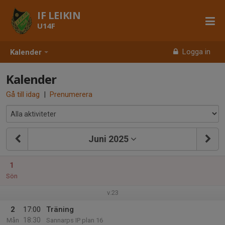
IF LEIKIN
U14F
Logga in
Kalender
Kalender
Gå till idag
|
Prenumerera
Juni 2025
1
Sön
v.23
2
17:00
Träning
18:30
Mån
Sannarps IP plan 16