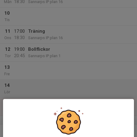
18:30
Mån
Sannarps IP plan 16
10
Tis
11
17:00
Träning
18:30
Ons
Sannarps IP plan 16
12
19:00
Bollflickor
20:45
Tor
Sannarps IP plan 1
13
Fre
14
Lör
15
Sön
v.25
16
17:00
Träning
18:30
Mån
Sannarps IP plan 16