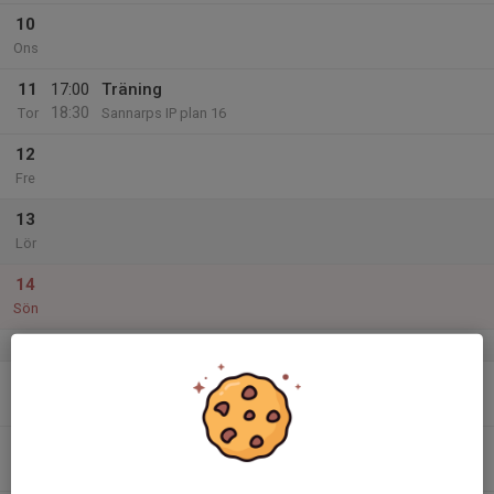
10
Ons
11
17:00
Träning
18:30
Tor
Sannarps IP plan 16
12
Fre
13
Lör
14
Sön
v.25
15
Mån
16
17:00
Träning
18:30
Tis
Sannarps IP plan 16