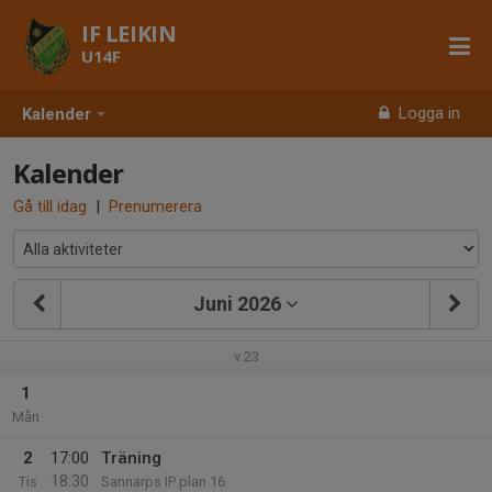
IF LEIKIN
U14F
Logga in
Kalender
Kalender
Gå till idag
|
Prenumerera
Juni 2026
v.23
1
Mån
2
17:00
Träning
18:30
Tis
Sannarps IP plan 16