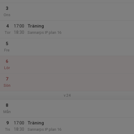
3
Ons
4
17:00
Träning
18:30
Tor
Sannarps IP plan 16
5
Fre
6
Lör
7
Sön
v.24
8
Mån
9
17:00
Träning
18:30
Tis
Sannarps IP plan 16