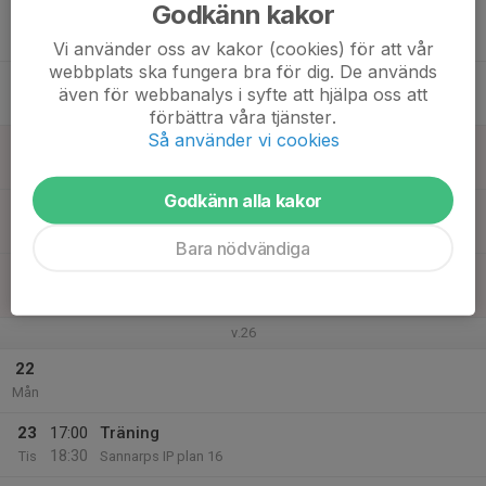
Godkänn kakor
17
Ons
Vi använder oss av kakor (cookies) för att vår
webbplats ska fungera bra för dig. De används
18
17:00
Träning
även för webbanalys i syfte att hjälpa oss att
18:30
Tor
Sannarps IP plan 16
förbättra våra tjänster.
Så använder vi cookies
19
Fre
Godkänn alla kakor
20
Lör
Bara nödvändiga
21
Sön
v.26
22
Mån
23
17:00
Träning
18:30
Tis
Sannarps IP plan 16